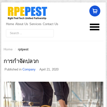
Home
About Us
Services
Contact Us
LOG IN
OR
REGISTER
Username
Home
/
rptpest
การกำจัดปลวก
Password
Published in
Company
April 21, 2020
Remember Me