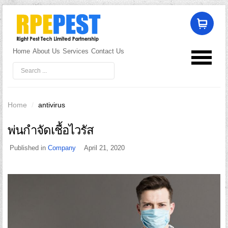
Home
About Us
Services
Contact Us
LOG IN
OR
REGISTER
Username
Home
/
antivirus
พ่นกำจัดเชื้อไวรัส
Password
Published in
Company
April 21, 2020
Remember Me