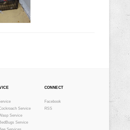
VICE
CONNECT
Service
Facebook
-Cockroach Service
RSS
 Wasp Service
 BedBugs Service
 Bee Services