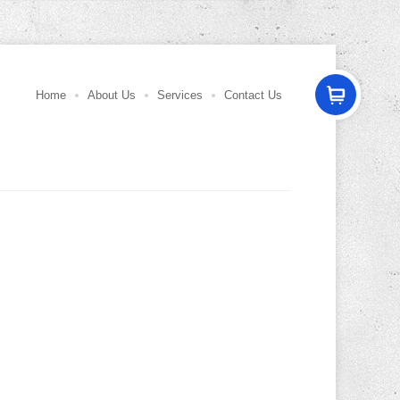
Home
About Us
Services
Contact Us